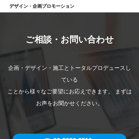
情報お問い合わせ窓口」となります。
デザイン・企画プロモーション
７．個人情報を提供されることの任意性について
お客様が当社に個人情報を提供されるかどうかは、
お客様の任意によるものです。但し、それぞれ必要
となる情報をご提供いただかない場合は各々のサー
ご相談・お問い合わせ
ビスを受けられないことがあります。
８．個人情報お問い合わせ窓口
個人情報管理責任者 電話：03-5933-3510
企画・デザイン・施工とトータルプロデュースし
電話の受付時間：月曜日～金曜日（祝日・当社の休
ている
業日を除く）
ことから様々なご要望にお応えできます。
まずは
午前09時00分～正午、午後13時00分～午後17時30
分
お声をお聞かせください。