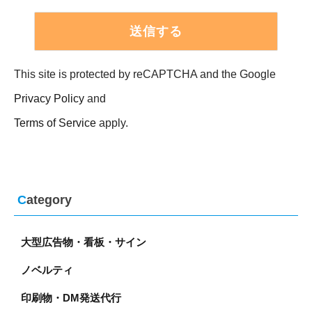
３．個人情報の利用目的
お預かりした個人情報は、当社の各事業に関するお
問い合わせへの対応に利用します。
４.個人情報の第三者提供について
This site is protected by reCAPTCHA and the Google
当社は、ご本人の同意がある場合または法令に基づ
Privacy Policy
and
く場合を除き、今回ご提供いただく個人情報を第三
者に提供することはありません。
Terms of Service
apply.
５．個人情報の取扱いの委託について
個人情報の取り扱いを外部に委託する場合は、当社
が規定する個人情報管理基準を満たす企業を選定し
て委託を行い、適切な取扱いが行われるよう監督し
C
ategory
ます。
６．保有個人データの開示等について
大型広告物・看板・サイン
お客様は、当社に対してご自身の保有個人データに
関して、開示等（利用目的の通知、開示、内容の訂
ノベルティ
正・追加・削除、利用の停止、第三者への提供の停
止、消去、第三者提供記録の開示）の請求をするこ
印刷物・DM発送代行
とができます。開示等に応じる窓口は、「８．個人