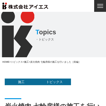
T
opics
・トピックス
HOME
>
トピックス
>
施工
>
炭火焼肉 七輪房様の施工を行いました［前編］
施工
トピックス