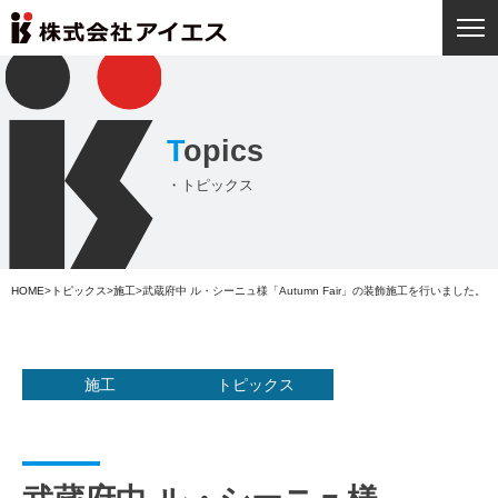
お問い合わせ
T
opics
・トピックス
HOME
>
トピックス
>
施工
>
武蔵府中 ル・シーニュ様「Autumn Fair」の装飾施工を行いました。
施工
トピックス