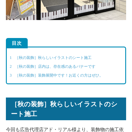
目次
1
［秋の装飾］秋らしいイラストのシート施工
2
［秋の装飾］店内は、存在感のあるバナーです
3
［秋の装飾］装飾展開中です！お近くの方はぜひ。
［秋の装飾］秋らしいイラストのシ
ート施工
今回も広告代理店アド・リアル様より、装飾物の施工依