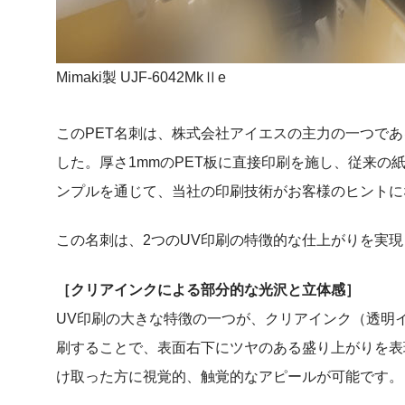
Mimaki製 UJF-6042MkⅡe
このPET名刺は、株式会社アイエスの主力の一つであ
した。厚さ1mmのPET板に直接印刷を施し、従来
ンプルを通じて、当社の印刷技術がお客様のヒントに
この名刺は、2つのUV印刷の特徴的な仕上がりを実
［クリアインクによる部分的な光沢と立体感］
UV印刷の大きな特徴の一つが、クリアインク（透明
刷することで、表面右下にツヤのある盛り上がりを表
け取った方に視覚的、触覚的なアピールが可能です。