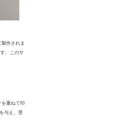
に製作されま
ます。このサ
クを重ねて印
を与え、受