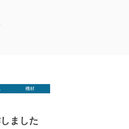
ス
機材
作しました